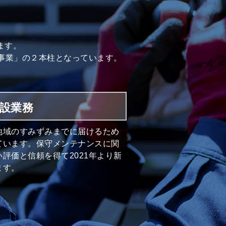
ます。
事業」の２本柱となっています。
設業務
地域のすみずみまでに届けるため
ています。保守メンテナンスに関
評価と信頼を得て2021年より新
ます。