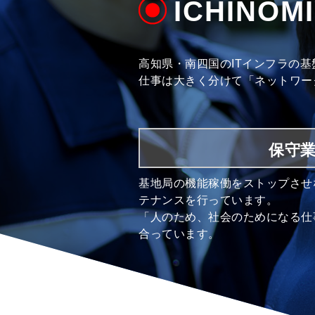
ICHINO
高知県・南四国のITインフラの
仕事は大きく分けて「ネットワー
保守
基地局の機能稼働をストップさせ
テナンスを行っています。
「人のため、社会のためになる仕
合っています。