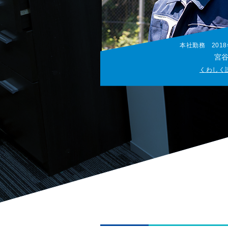
本社勤務 201
宮谷
くわしく