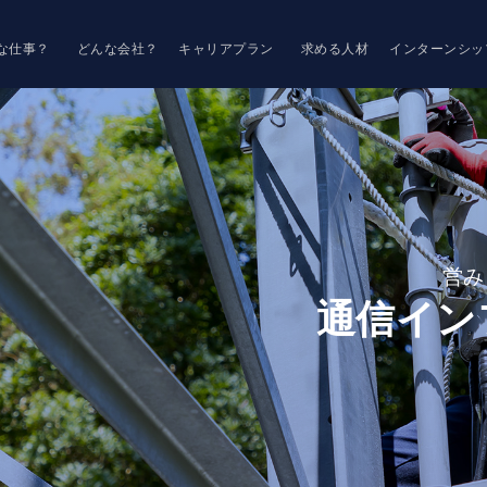
な仕事？
どんな会社？
キャリアプラン
求める人材
インターンシッ
営み
通信イン