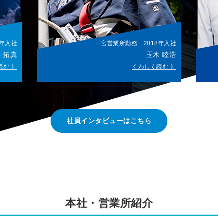
8年入社
一宮営業所勤務 2018年入社
 拓真
玉木 睦浩
読む 》
くわしく読む 》
社員インタビューはこちら
本社・営業所紹介